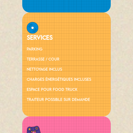
services
Parking
Terrasse / Cour
Nettoyage inclus
charges énergétiques incluses
Espace pour Food Truck
traiteur possible sur demande