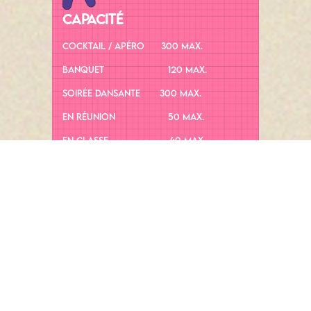
capacité
Cocktail / Apéro 300 max.
Banquet 120 max.
Soirée dansante 300 max.
En réunion 50 max.
En classe 40 max.
Théâtre 100 max.