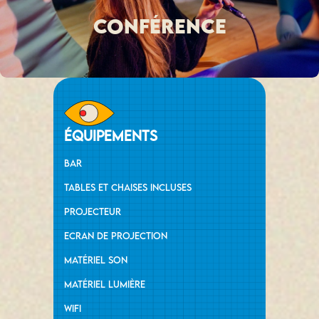
conférence
équipements
Bar
Tables et chaises incluses
Projecteur
Ecran de projection
Matériel son
Matériel lumière
Wifi